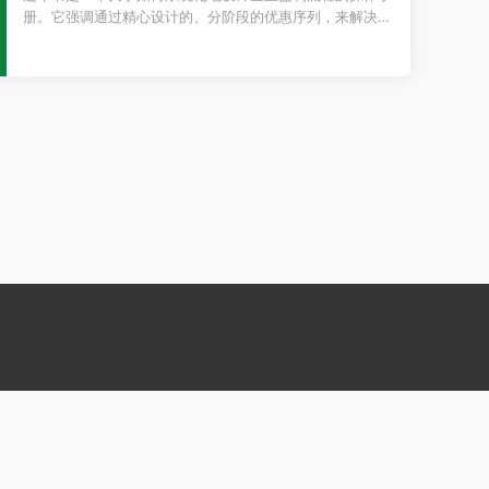
册。它强调通过精心设计的、分阶段的优惠序列，来解决客
户不同阶段的问题，从而在竞争中脱颖而出，实现利润的爆
发式...