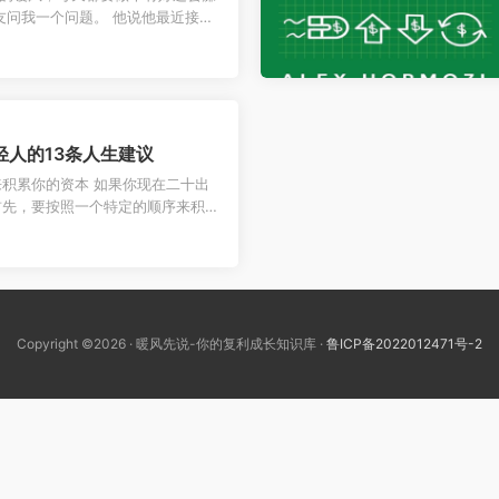
友问我一个问题。 他说他最近接了
。他想报5000，又怕报高了...
轻⼈的13条⼈⽣建议
积累你的资本 如果你现在⼆⼗出
⾸先，要按照⼀个特定的顺序来积累
时就成为了百万富翁，现在已经30
Copyright ©2026 · 暖风先说-你的复利成长知识库 ·
鲁ICP备2022012471号-2