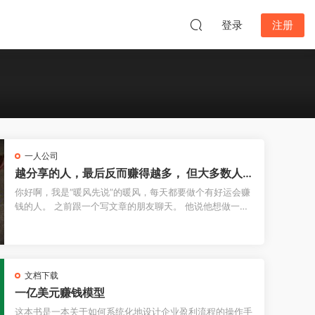
登录
注册
一人公司
越分享的人，最后反而赚得越多， 但大多数人死
在了第一步
你好啊，我是“暖风先说”的暖风，每天都要做个有好运会赚
钱的人。 之前跟一个写文章的朋友聊天。 他说他想做一个
付费社群，但又担心一个问题——"我把所有东西都写出
来...
文档下载
一亿美元赚钱模型
这本书是一本关于如何系统化地设计企业盈利流程的操作手