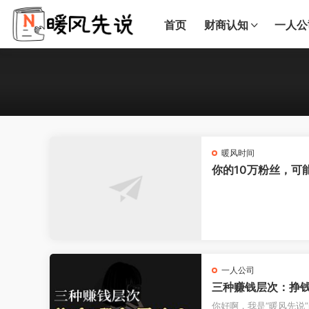
首页
财商认知
一人公
暖风时间
你的10万粉丝，可
一人公司
三种赚钱层次：挣
你好啊，我是“暖风先说