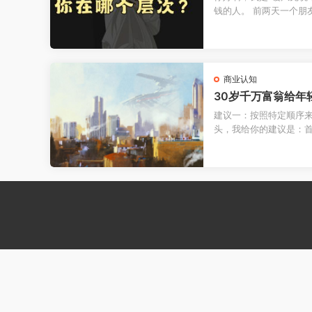
钱的人。 前两天一个朋
个私活，对方问他怎么收费
商业认知
30岁千万富翁给年
建议⼀：按照特定顺序来
头，我给你的建议是：
你的资本。 我在26岁
岁...