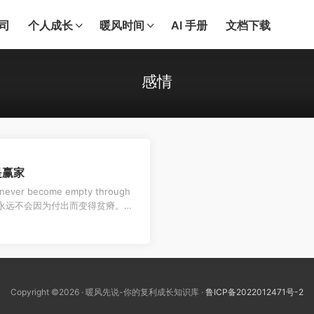
司
个人成长
暖风时间
AI 手册
文档下载
感情
是赢家
e never become empty through
的人，永远不会因为付出而变得贫瘠。
Copyright ©2026 · 暖风先说-你的复利成长知识库 ·
鲁ICP备2022012471号-2