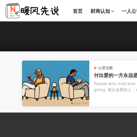
首页
财商认知
一人公
心灵治愈
付出爱的一方永远
People who truly lov
giving. 真正会爱
正...