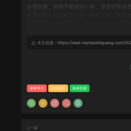
自我折磨，你都不配成功一样。潜意识里就
极度怀疑人生的时候，你一转头，哇，发现
小曲儿，然后嗖的一下，人家比你先到山顶
00:58
本文链接：
https://read.mantaoshiguang.com/20
那个时候的心情估计。除了震惊，就只剩愤
准备的深度探索里，我们就是要教你怎么去
的资料来源非常硬核，主要围绕德国学者申
习里面关于知识管理的延展，今天的核心任
需要颠覆。
效率学习
自我提升
随身音频
01:33
因为说实话，今天聊的这些内容可能会让很
上一篇