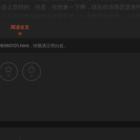
是这么觉得的。但是，你想象一下啊，就在你冻得瑟瑟发
有个人正舒舒服服的坐在缆车里，一边喝着热咖啡，一边
了。
阅读全文
26060101.html
，转载请注明出处。
怒了，绝对的，凭什么呀，对吧？但今天呢，在咱们这场
造出那台属于你自己的缆车。嗯，这个比喻很贴切。我们
克阿伦斯的那本关于卡片笔记法的名著，还有，成甲在好
0
0
务就是要彻底颠覆你对努力自律，还有做计划的传统认知
多人觉得有点呃被冒犯到哈哈，有争议性。对，非常有争