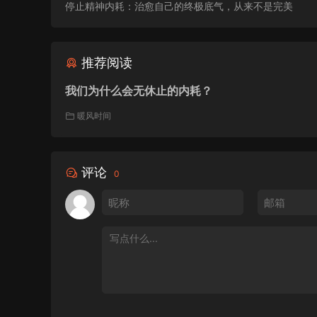
01:42
停止精神内耗：治愈自己的终极底气，从来不是完美
因为认知科学的最新发现极其明确的指出，
效的没错，那些你以为真正高产的极其厉害
推荐阅读
哇，你一说只挑容易事情做，我估计现在很
我们为什么会无休止的内耗？
懒吗？肯定会有人这么想。对呀，从小到大
暖风时间
的。为什么现在反而说这种用力过猛注定会
02:22
评论
0
呃，其实原因很简单，就是我们对意志力这
意志力是一种性格特征，对吧？就觉得呃，
滑坡，办法总比困难多那种感觉对，但实际
02:46
就像我们身上的肌肉，肌肉它是生物资源，