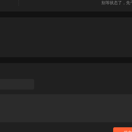
别等状态了，先
死磕意志力其实是人类大脑最抵触也最低效的运转方式，
的顶尖高手。其实在日常里他们都。都是只挑容易事情做
多在听的朋友第一反应就是，这不就是教我怎么心安理得
我们都被教育要有钢铁般的意志，要把每天安排得满满当
失败呢？
个东西的理解从一开始就是错的，怎么错法？我们平时老
只要我足够坚强，那个意志力就是源源不断的就是只要思
上呢，意志力根本不是性格，它就像。
而且是一种极其稀缺、消耗极快，但恢复起来又极慢的资