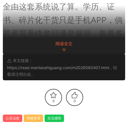
全由这套系统说了算。学历、证
书、碎片化干货只是手机APP，倘
若底层系统老旧满是漏洞，装再多
阅读全文
新知识，也很难落地变现、突破困
局。
本文链接：
https://read.mantaoshiguang.com/m2026060401.html
，转
载请注明出处。
成长的本质，从来不是不停囤积知
识，而是定期推翻旧系统、迭代心
0
0
智架构。
心灵治愈
情绪管理
生活感悟
向外多看：打破认知茧房，拆掉刻