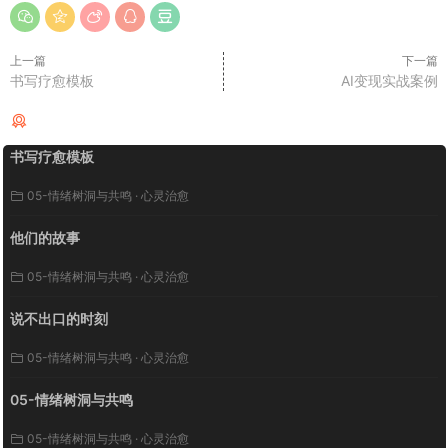
在身上的旧记号
上一篇
下一篇
朱熹曾说：半日读书，半日静坐。
书写疗愈模板
AI变现实战案例
推荐阅读
读书是向外求索，静坐是向内自
书写疗愈模板
省，一外一内，构成自我升级的两
05-情绪树洞与共鸣
·
心灵治愈
条必经之路。向外学习，核心是跳
他们的故事
出固有认知陷阱，破除路径依赖。
05-情绪树洞与共鸣
·
心灵治愈
说不出口的时刻
想要拓宽外在认知，落地就三件小
05-情绪树洞与共鸣
·
心灵治愈
事：
05-情绪树洞与共鸣
05-情绪树洞与共鸣
·
心灵治愈