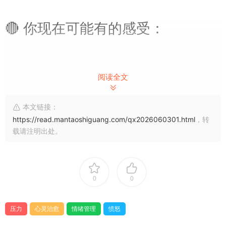
🔴 你现在可能有的感受：
阅读全文
脸发烧，耳朵嗡嗡的，恨不得
本文链接：
当场怼回去
https://read.mantaoshiguang.com/qx2026060301.html
，转
载请注明出处。
觉得丢人、委屈、愤怒搅在一
起，说不清到底是什么
0
0
脑子里已经在排练一百种反击
压力
心灵治愈
情绪管理
愤怒
的话