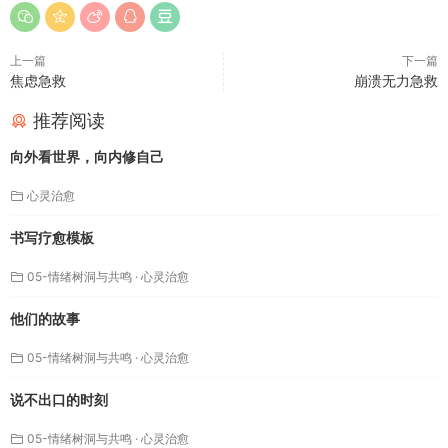
上一篇
下一篇
焦虑急救
崩溃无力急救
→ 这些都是正常的。当众被批评触
推荐阅读
发了”社会性威胁”，你的大脑把它
向外看世界，向内修自己
等同于”被群体排斥”，所以反应特
心灵治愈
书写疗愈模板
别强烈。
05-情绪树洞与共鸣
·
心灵治愈
他们的故事
05-情绪树洞与共鸣
·
心灵治愈
⚡ 第一件事（现在立刻做）：
说不出口的时刻
05-情绪树洞与共鸣
·
心灵治愈